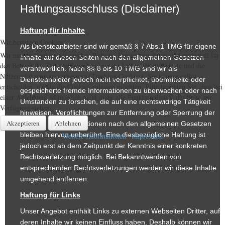
Haftungsausschluss (Disclaimer)
Haftung für Inhalte
Wir benutzen Cookies
Als Diensteanbieter sind wir gemäß § 7 Abs.1 TMG für eigene
Wir nutzen Cookies auf unserer Website. Einige von ihnen sind essenziell für
Inhalte auf diesen Seiten nach den allgemeinen Gesetzen
den Betrieb der Seite, während andere uns helfen, diese Website und die
verantwortlich. Nach §§ 8 bis 10 TMG sind wir als
Nutzererfahrung zu verbessern (Tracking Cookies). Sie können selbst
Diensteanbieter jedoch nicht verpflichtet, übermittelte oder
entscheiden, ob Sie die Cookies zulassen möchten. Bitte beachten Sie, dass bei
gespeicherte fremde Informationen zu überwachen oder nach
einer Ablehnung womöglich nicht mehr alle Funktionalitäten der Seite zur
Umständen zu forschen, die auf eine rechtswidrige Tätigkeit
Verfügung stehen.
hinweisen. Verpflichtungen zur Entfernung oder Sperrung der
Akzeptieren
Ablehnen
Nutzung von Informationen nach den allgemeinen Gesetzen
bleiben hiervon unberührt. Eine diesbezügliche Haftung ist
Weitere Informationen
|
Impressum
jedoch erst ab dem Zeitpunkt der Kenntnis einer konkreten
Rechtsverletzung möglich. Bei Bekanntwerden von
entsprechenden Rechtsverletzungen werden wir diese Inhalte
umgehend entfernen.
Haftung für Links
Unser Angebot enthält Links zu externen Webseiten Dritter, auf
deren Inhalte wir keinen Einfluss haben. Deshalb können wir